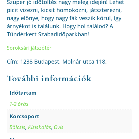
Szuper jó időtöltés nagy meleg idején! Lehet
picit vizezni, kicsit homokozni, játszterezni,
nagy előnye, hogy nagy fák veszik körül, így
árnyékot is találunk. Hogy hol találod? A
Tündérkert Szabadidőparkban!
Soroksári játszótér
Cím: 1238 Budapest, Molnár utca 118.
További információk
Időtartam
1-2 órás
Korcsoport
Bölcsis
,
Kisiskolás
,
Ovis