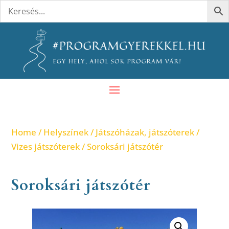
Home
/
Helyszínek
/
Játszóházak, játszóterek
/
Vizes játszóterek
/ Soroksári játszótér
Soroksári játszótér