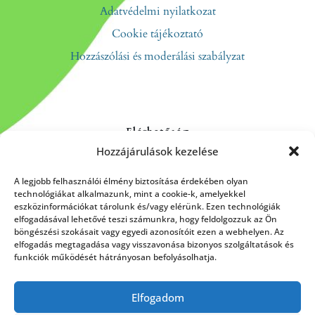
Adatvédelmi nyilatkozat
Cookie tájékoztató
Hozzászólási és moderálási szabályzat
Elérhetőség
Hozzájárulások kezelése
Kapcsolat
Rólunk
A legjobb felhasználói élmény biztosítása érdekében olyan
technológiákat alkalmazunk, mint a cookie-k, amelyekkel
eszközinformációkat tárolunk és/vagy elérünk. Ezen technológiák
elfogadásával lehetővé teszi számunkra, hogy feldolgozzuk az Ön
böngészési szokásait vagy egyedi azonosítóit ezen a webhelyen. Az
HÍRLEVÉL FELIRATKOZÁS
elfogadás megtagadása vagy visszavonása bizonyos szolgáltatások és
funkciók működését hátrányosan befolyásolhatja.
Elfogadom