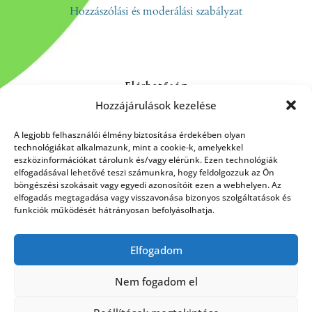
Hozzászólási és moderálási szabályzat
Elérhetőség
Hozzájárulások kezelése
Kapcsolat
Rólunk
A legjobb felhasználói élmény biztosítása érdekében olyan
technológiákat alkalmazunk, mint a cookie-k, amelyekkel
eszközinformációkat tárolunk és/vagy elérünk. Ezen technológiák
elfogadásával lehetővé teszi számunkra, hogy feldolgozzuk az Ön
böngészési szokásait vagy egyedi azonosítóit ezen a webhelyen. Az
HÍRLEVÉL FELIRATKOZÁS
elfogadás megtagadása vagy visszavonása bizonyos szolgáltatások és
funkciók működését hátrányosan befolyásolhatja.
Elfogadom
Küldés
Nem fogadom el