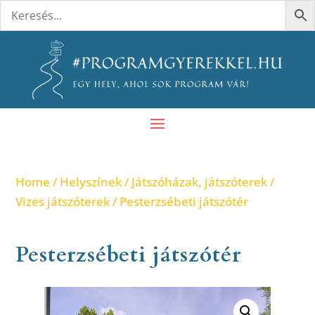
Home
/
Helyszínek
/
Játszóházak, játszóterek
/
Vizes játszóterek
/ Pesterzsébeti játszótér
Pesterzsébeti játszótér