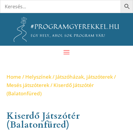
Home
/
Helyszínek
/
Játszóházak, játszóterek
/
Mesés játszóterek
/ Kiserdő Játszótér
(Balatonfüred)
Kiserdő Játszótér
(Balatonfüred)