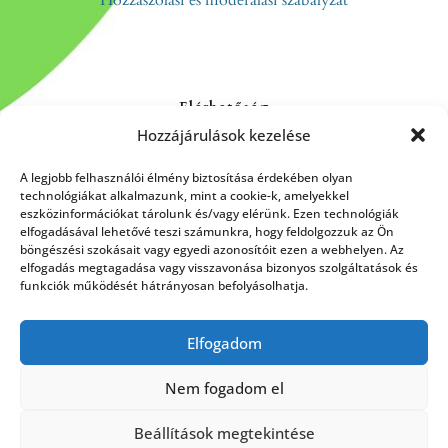
Elérhetőség
Hozzájárulások kezelése
Kapcsolat
Rólunk
A legjobb felhasználói élmény biztosítása érdekében olyan
technológiákat alkalmazunk, mint a cookie-k, amelyekkel
eszközinformációkat tárolunk és/vagy elérünk. Ezen technológiák
elfogadásával lehetővé teszi számunkra, hogy feldolgozzuk az Ön
böngészési szokásait vagy egyedi azonosítóit ezen a webhelyen. Az
HÍRLEVÉL FELIRATKOZÁS
elfogadás megtagadása vagy visszavonása bizonyos szolgáltatások és
funkciók működését hátrányosan befolyásolhatja.
Elfogadom
Küldés
Nem fogadom el
Beállítások megtekintése