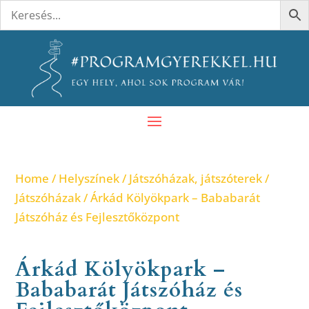
Home
/
Helyszínek
/
Játszóházak, játszóterek
/
Játszóházak
/ Árkád Kölyökpark – Bababarát
Játszóház és Fejlesztőközpont
Árkád Kölyökpark –
Bababarát Játszóház és