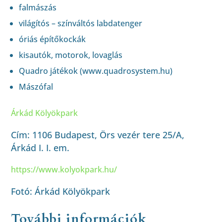
falmászás
világítós – színváltós labdatenger
óriás építőkockák
kisautók, motorok, lovaglás
Quadro játékok (www.quadrosystem.hu)
Mászófal
Árkád Kölyökpark
Cím: 1106 Budapest, Örs vezér tere 25/A,
Árkád I. I. em.
https://www.kolyokpark.hu/
Fotó: Árkád Kölyökpark
További információk