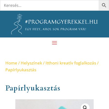
Home
/
Helyszínek
/
Itthoni kreatív foglalkozás
/
Papírlyukasztás
Papírlyukasztás