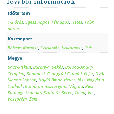
További információk
Időtartam
1-2 órás
,
Egész napos
,
Félnapos
,
Hetes
,
Több
napos
Korcsoport
Bölcsis
,
Kamasz
,
Kisiskolás
,
Kiskamasz
,
Ovis
Megye
Bács-Kiskun
,
Baranya
,
Békés
,
Borsod-Abaúj-
Zemplén
,
Budapest
,
Csongrád-Csanád
,
Fejér
,
Győr-
Moson-Sopron
,
Hajdú-Bihar
,
Heves
,
Jász-Nagykun-
Szolnok
,
Komárom-Esztergom
,
Nógrád
,
Pest
,
Somogy
,
Szabolcs-Szatmár-Bereg
,
Tolna
,
Vas
,
Veszprém
,
Zala