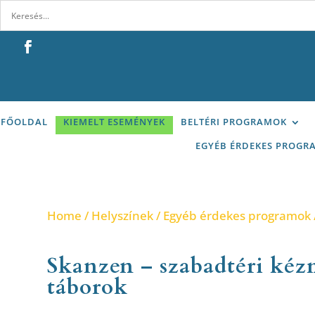
FŐOLDAL
KIEMELT ESEMÉNYEK
BELTÉRI PROGRAMOK
EGYÉB ÉRDEKES PROGR
Home
/
Helyszínek
/
Egyéb érdekes programok
Skanzen – szabadtéri ké
táborok