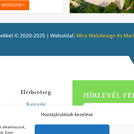
ekkel © 2020-2025 | Weboldal:
Mira Webdesign és Mark
Elérhetőség
HÍRLEVÉL F
Kapcsolat
Rólunk
Hozzájárulások kezelése
at alkalmazunk,
nk. Ezen