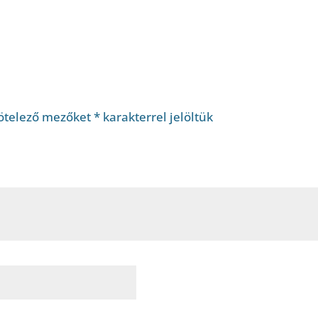
ötelező mezőket
*
karakterrel jelöltük