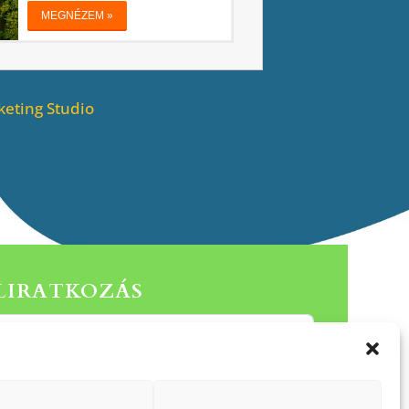
eting Studio
ELIRATKOZÁS
Küldés