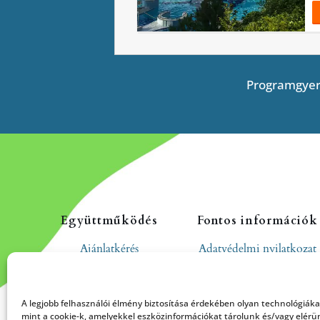
Programgyer
Együttműködés
Fontos információk
Ajánlatkérés
Adatvédelmi nyilatkozat
Cookie tájékoztató
Hozzászólási és
A legjobb felhasználói élmény biztosítása érdekében olyan technológiák
moderálási szabályzat
mint a cookie-k, amelyekkel eszközinformációkat tárolunk és/vagy elérü