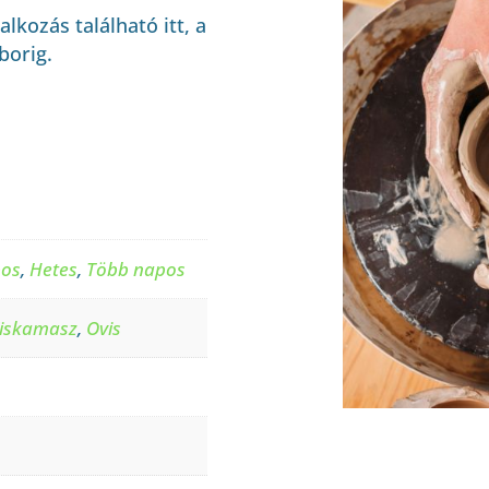
kozás található itt, a
borig.
pos
,
Hetes
,
Több napos
iskamasz
,
Ovis