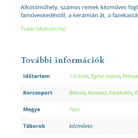
Alkotóműhely, számos remek kézműves foglal
faműveskedéstől, a kerámián át, a fazekastá
Tudás (skanzen.hu)
További információk
Időtartam
1-2 órás
,
Egész napos
,
Félna
Korcsoport
Bölcsis
,
Kamasz
,
Kisiskolás
,
K
Megye
Pest
Táborok
kézműves