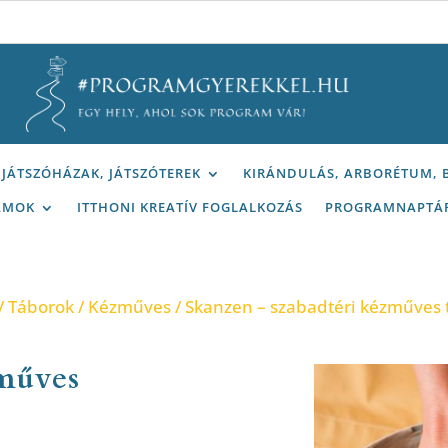
JÁTSZÓHÁZAK, JÁTSZÓTEREK
KIRÁNDULÁS, ARBORÉTUM,
AMOK
ITTHONI KREATÍV FOGLALKOZÁS
PROGRAMNAPTÁ
/
Táborok
/
Kézműves
/ Skanzen – szabadtéri kézműves 
zműves