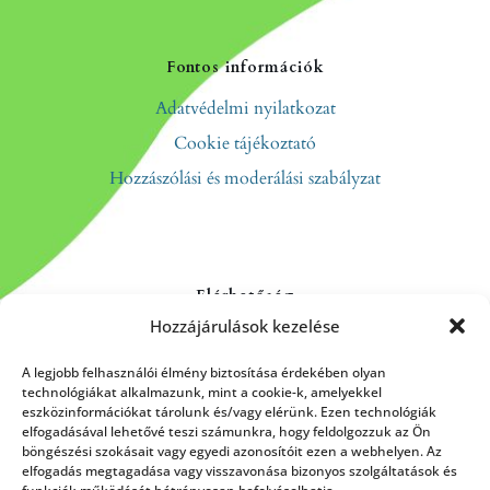
Fontos információk
Adatvédelmi nyilatkozat
Cookie tájékoztató
Hozzászólási és moderálási szabályzat
Elérhetőség
Hozzájárulások kezelése
Kapcsolat
Rólunk
A legjobb felhasználói élmény biztosítása érdekében olyan
technológiákat alkalmazunk, mint a cookie-k, amelyekkel
eszközinformációkat tárolunk és/vagy elérünk. Ezen technológiák
elfogadásával lehetővé teszi számunkra, hogy feldolgozzuk az Ön
böngészési szokásait vagy egyedi azonosítóit ezen a webhelyen. Az
HÍRLEVÉL FELIRATKOZÁS
elfogadás megtagadása vagy visszavonása bizonyos szolgáltatások és