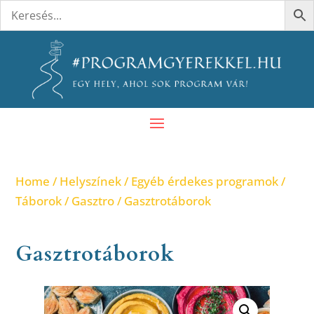
Home
/
Helyszínek
/
Egyéb érdekes programok
/
Táborok
/
Gasztro
/ Gasztrotáborok
Gasztrotáborok