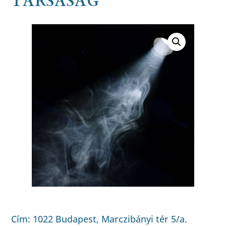
TÁRSASÁG
Cím: 1022 Budapest, Marczibányi tér 5/a.