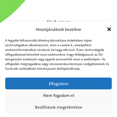
Elérhetőség
Hozzájárulások kezelése
Kapcsolat
Rólunk
A legjobb felhasználói élmény biztosítása érdekében olyan
technológiákat alkalmazunk, mint a cookie-k, amelyekkel
eszközinformációkat tárolunk és/vagy elérünk. Ezen technológiák
elfogadásával lehetővé teszi számunkra, hogy feldolgozzuk az Ön
böngészési szokásait vagy egyedi azonosítóit ezen a webhelyen. Az
HÍRLEVÉL FELIRATKOZÁS
elfogadás megtagadása vagy visszavonása bizonyos szolgáltatások és
funkciók működését hátrányosan befolyásolhatja.
Elfogadom
Küldés
Nem fogadom el
Beállítások megtekintése