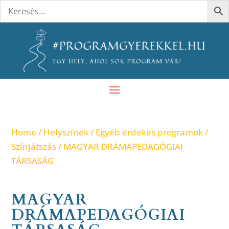
Home
/
Helyszínek
/
Egyéb érdekes programok
/
Színjátszás
/ MAGYAR DRÁMAPEDAGÓGIAI
TÁRSASÁG
MAGYAR
DRÁMAPEDAGÓGIAI