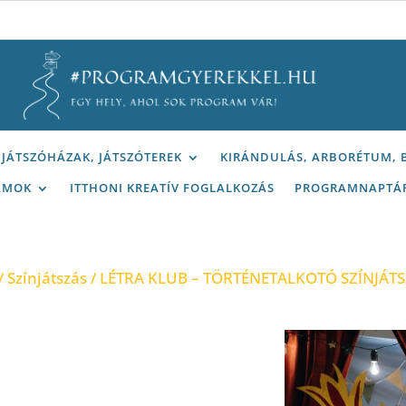
JÁTSZÓHÁZAK, JÁTSZÓTEREK
KIRÁNDULÁS, ARBORÉTUM,
AMOK
ITTHONI KREATÍV FOGLALKOZÁS
PROGRAMNAPTÁ
/
Színjátszás
/ LÉTRA KLUB – TÖRTÉNETALKOTÓ SZÍNJÁ