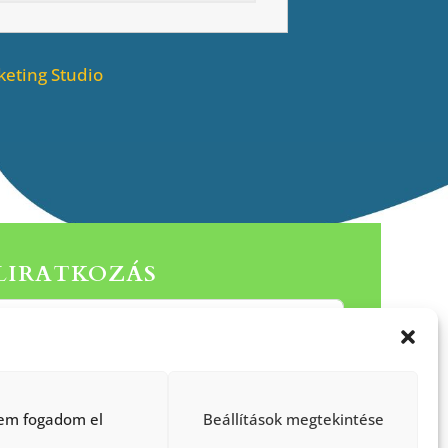
eting Studio
ELIRATKOZÁS
Küldés
em fogadom el
Beállítások megtekintése