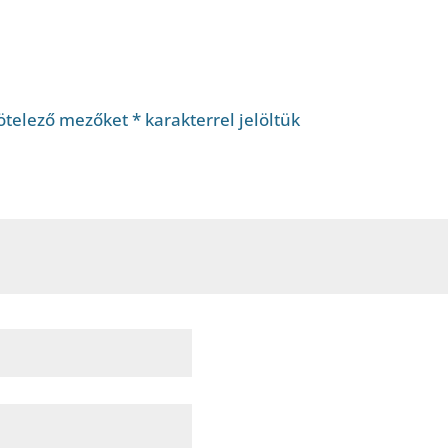
ötelező mezőket
*
karakterrel jelöltük