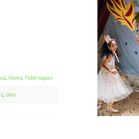
pos
,
Hetes
,
Több napos
sz
,
Ovis