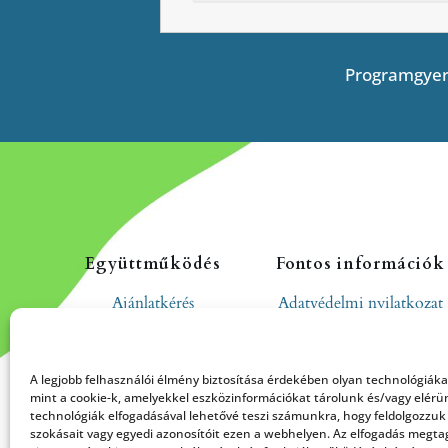
Programgyer
Együttműködés
Fontos információk
Ajánlatkérés
Adatvédelmi nyilatkozat
Cookie tájékoztató
Hozzászólási és
A legjobb felhasználói élmény biztosítása érdekében olyan technológiák
moderálási szabályzat
mint a cookie-k, amelyekkel eszközinformációkat tárolunk és/vagy elérü
technológiák elfogadásával lehetővé teszi számunkra, hogy feldolgozzuk
szokásait vagy egyedi azonosítóit ezen a webhelyen. Az elfogadás megt