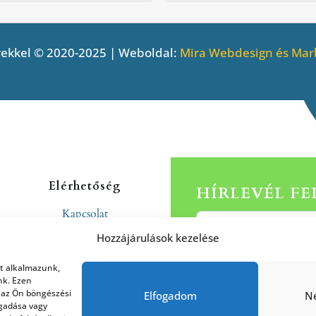
ekkel © 2020-2025 | Weboldal:
Mira Webdesign és Mark
Elérhetőség
HÍRLEVÉL F
Kapcsolat
Rólunk
Hozzájárulások kezelése
at alkalmazunk,
nk. Ezen
 az Ön böngészési
Elfogadom
N
agadása vagy