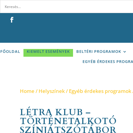
FŐOLDAL
KIEMELT ESEMÉNYEK
BELTÉRI PROGRAMOK
EGYÉB ÉRDEKES PROGR
Home
/
Helyszínek
/
Egyéb érdekes programok
LÉTRA KLUB –
TÖRTÉNETALKOTÓ
SZÍNJÁTSZÓTÁBOR