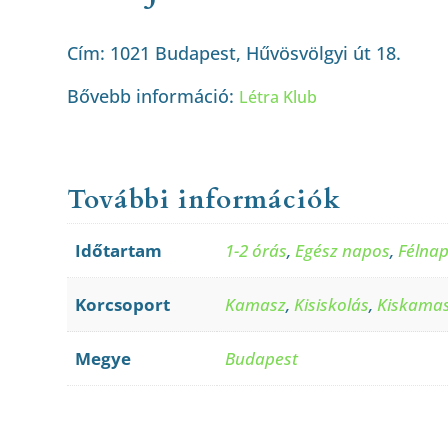
Cím: 1
021 Budapest, Hűvösvölgyi út 18.
Bővebb információ:
Létra Klub
További információk
Időtartam
1-2 órás
,
Egész napos
,
Félna
Korcsoport
Kamasz
,
Kisiskolás
,
Kiskama
Megye
Budapest