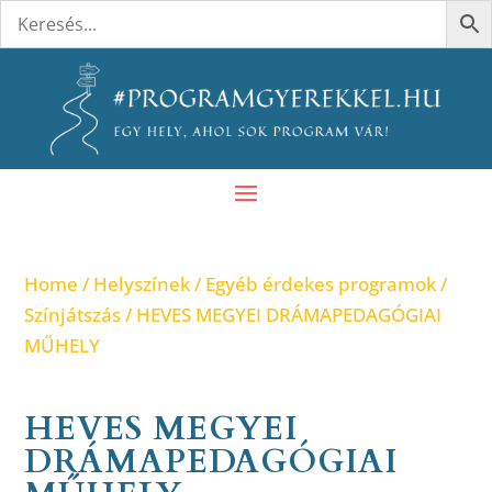
Home
/
Helyszínek
/
Egyéb érdekes programok
/
Színjátszás
/ HEVES MEGYEI DRÁMAPEDAGÓGIAI
MŰHELY
HEVES MEGYEI
DRÁMAPEDAGÓGIAI