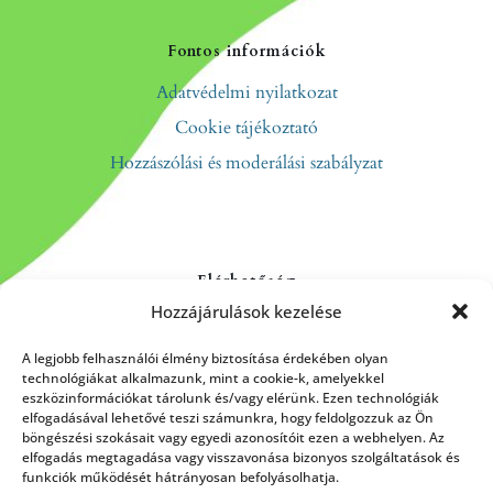
Fontos információk
Adatvédelmi nyilatkozat
Cookie tájékoztató
Hozzászólási és moderálási szabályzat
Elérhetőség
Hozzájárulások kezelése
Kapcsolat
Rólunk
A legjobb felhasználói élmény biztosítása érdekében olyan
technológiákat alkalmazunk, mint a cookie-k, amelyekkel
eszközinformációkat tárolunk és/vagy elérünk. Ezen technológiák
elfogadásával lehetővé teszi számunkra, hogy feldolgozzuk az Ön
böngészési szokásait vagy egyedi azonosítóit ezen a webhelyen. Az
HÍRLEVÉL FELIRATKOZÁS
elfogadás megtagadása vagy visszavonása bizonyos szolgáltatások és
funkciók működését hátrányosan befolyásolhatja.