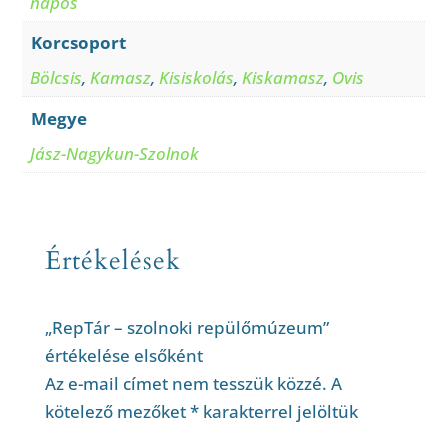
napos
Korcsoport
Bölcsis
,
Kamasz
,
Kisiskolás
,
Kiskamasz
,
Ovis
Megye
Jász-Nagykun-Szolnok
Értékelések
„RepTár – szolnoki repülőmúzeum”
értékelése elsőként
Az e-mail címet nem tesszük közzé.
A
kötelező mezőket
*
karakterrel jelöltük