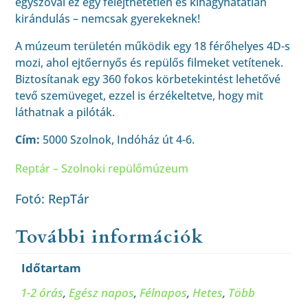
egyszóval ez egy felejthetetlen és kihagyhatatlan
kirándulás – nemcsak gyerekeknek!
A múzeum területén működik egy 18 férőhelyes 4D-s
mozi, ahol ejtőernyős és repülős filmeket vetítenek.
Biztosítanak egy 360 fokos körbetekintést lehetővé
tevő szemüveget, ezzel is érzékeltetve, hogy mit
láthatnak a pilóták.
Cím:
5000 Szolnok, Indóház út 4-6.
Reptár – Szolnoki repülőmúzeum
Fotó: RepTár
További információk
Időtartam
1-2 órás
,
Egész napos
,
Félnapos
,
Hetes
,
Több