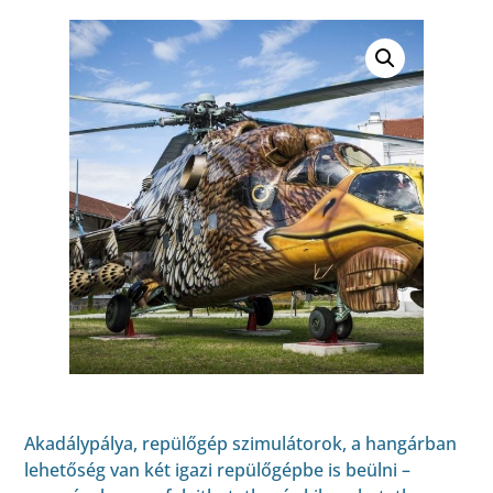
Akadálypálya, repülőgép szimulátorok, a hangárban
lehetőség van két igazi repülőgépbe is beülni –