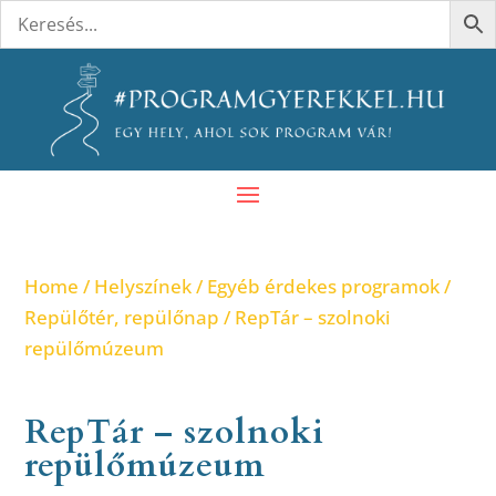
Home
/
Helyszínek
/
Egyéb érdekes programok
/
Repülőtér, repülőnap
/ RepTár – szolnoki
repülőmúzeum
RepTár – szolnoki
repülőmúzeum