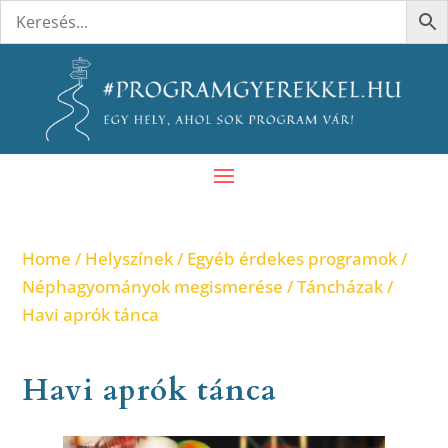
Home
/
Helyszínek
/
Egyéb érdekes programok
/
Néphagyományok megismerése
/
Táncházak
/
Havi aprók tánca
Havi aprók tánca