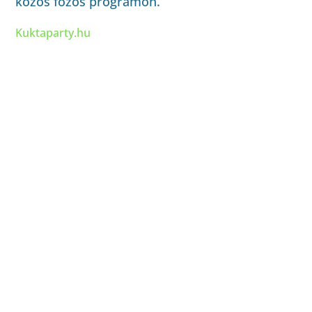
közös főzős programon.
Kuktaparty.hu