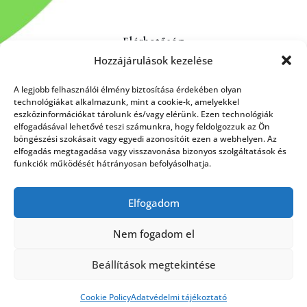
Elérhetőség
Hozzájárulások kezelése
Kapcsolat
Rólunk
A legjobb felhasználói élmény biztosítása érdekében olyan
technológiákat alkalmazunk, mint a cookie-k, amelyekkel
eszközinformációkat tárolunk és/vagy elérünk. Ezen technológiák
elfogadásával lehetővé teszi számunkra, hogy feldolgozzuk az Ön
böngészési szokásait vagy egyedi azonosítóit ezen a webhelyen. Az
HÍRLEVÉL FELIRATKOZÁS
elfogadás megtagadása vagy visszavonása bizonyos szolgáltatások és
funkciók működését hátrányosan befolyásolhatja.
Elfogadom
Küldés
Nem fogadom el
Beállítások megtekintése
Cookie Policy
Adatvédelmi tájékoztató