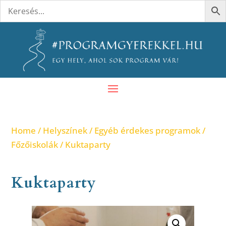
Home
/
Helyszínek
/
Egyéb érdekes programok
/
Főzőiskolák
/ Kuktaparty
Kuktaparty