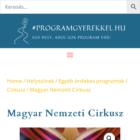
Home
/
Helyszínek
/
Egyéb érdekes programok
/
Cirkusz
/ Magyar Nemzeti Cirkusz
Magyar Nemzeti Cirkusz