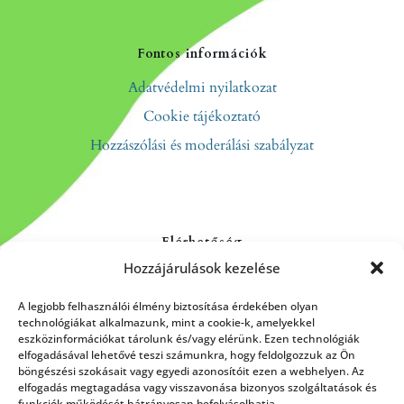
Fontos információk
Adatvédelmi nyilatkozat
Cookie tájékoztató
Hozzászólási és moderálási szabályzat
Elérhetőség
Hozzájárulások kezelése
Kapcsolat
Rólunk
A legjobb felhasználói élmény biztosítása érdekében olyan
technológiákat alkalmazunk, mint a cookie-k, amelyekkel
eszközinformációkat tárolunk és/vagy elérünk. Ezen technológiák
elfogadásával lehetővé teszi számunkra, hogy feldolgozzuk az Ön
böngészési szokásait vagy egyedi azonosítóit ezen a webhelyen. Az
HÍRLEVÉL FELIRATKOZÁS
elfogadás megtagadása vagy visszavonása bizonyos szolgáltatások és
funkciók működését hátrányosan befolyásolhatja.