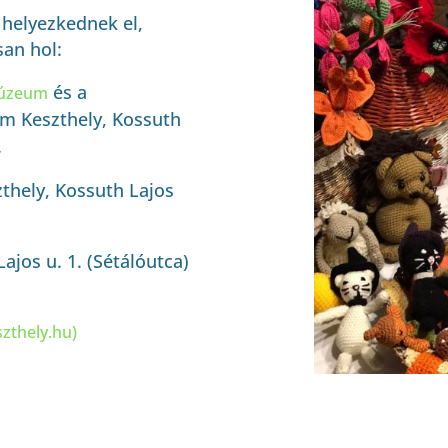
helyezkednek el,
an hol:
és a
úzeum
m Keszthely, Kossuth
.
thely, Kossuth Lajos
ajos u. 1. (
Sétálóutca
)
zthely.hu)