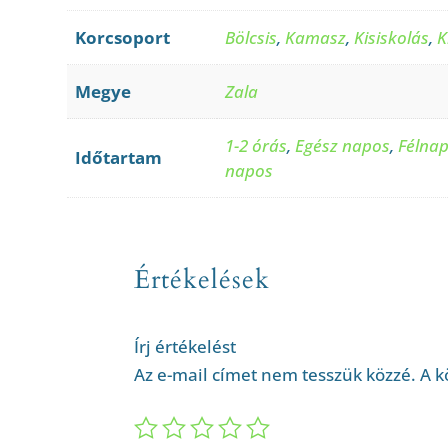
Korcsoport
Bölcsis
,
Kamasz
,
Kisiskolás
,
K
Megye
Zala
1-2 órás
,
Egész napos
,
Félna
Időtartam
napos
Értékelések
Írj értékelést
Az e-mail címet nem tesszük közzé.
A k