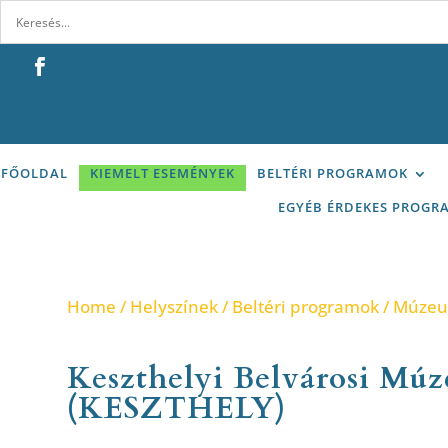
FŐOLDAL
KIEMELT ESEMÉNYEK
BELTÉRI PROGRAMOK
EGYÉB ÉRDEKES PROGR
Home
/
Helyszínek
/
Beltéri programok
/
Múze
Keszthelyi Belvárosi Mú
(KESZTHELY)