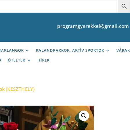
programgyerekkel@gmail.com
 BARLANGOK
KALANDPARKOK, AKTÍV SPORTOK
VÁRAK
R
ÖTLETEK
HÍREK
ok (KESZTHELY)