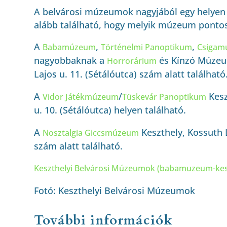
A belvárosi múzeumok nagyjából egy helyen 
alább található, hogy melyik múzeum pontos
A
,
,
Babamúzeum
Történelmi Panoptikum
Csigam
nagyobbaknak a
és Kínzó Múzeu
Horrorárium
Lajos u. 11. (
Sétálóutca
) szám alatt található
A
/
Kesz
Vidor Játékmúzeum
Tüskevár Panoptikum
u. 10. (
Sétálóutca
) helyen található.
A
Keszthely, Kossuth L
Nosztalgia Giccsmúzeum
szám alatt található.
Keszthelyi Belvárosi Múzeumok (babamuzeum-kes
Fotó: Keszthelyi Belvárosi Múzeumok
További információk