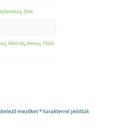
iskamasz
,
Ovis
pos
,
Félórás
,
Hetes
,
Több
ötelező mezőket
*
karakterrel jelöltük