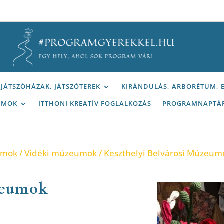
JÁTSZÓHÁZAK, JÁTSZÓTEREK
KIRÁNDULÁS, ARBORÉTUM,
AMOK
ITTHONI KREATÍV FOGLALKOZÁS
PROGRAMNAPTÁ
umok
/
Vidéki múzeumok
/ Keszthelyi Belvárosi Múzeum
zeumok