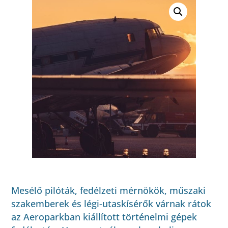
Mesélő pilóták, fedélzeti mérnökök, műszaki
szakemberek és légi-utaskísérők várnak rátok
az Aeroparkban kiállított történelmi gépek