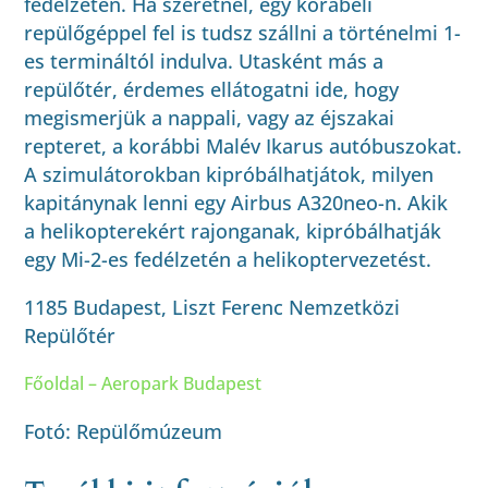
fedélzetén. Ha szeretnél, egy korabeli
repülőgéppel fel is tudsz szállni a történelmi 1-
es termináltól indulva. Utasként más a
repülőtér, érdemes ellátogatni ide, hogy
megismerjük a nappali, vagy az éjszakai
repteret, a korábbi Malév Ikarus autóbuszokat.
A szimulátorokban kipróbálhatjátok, milyen
kapitánynak lenni egy Airbus A320neo-n. Akik
a helikopterekért rajonganak, kipróbálhatják
egy Mi-2-es fedélzetén a helikoptervezetést.
1185 Budapest, Liszt Ferenc Nemzetközi
Repül
őt
ér
Főoldal – Aeropark Budapest
Fotó: Repülőmúzeum