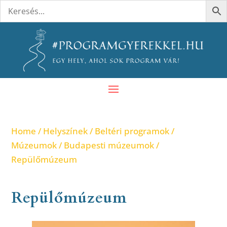
Home
/
Helyszínek
/
Beltéri programok
/
Múzeumok
/
Budapesti múzeumok
/
Repülőmúzeum
Repülőmúzeum