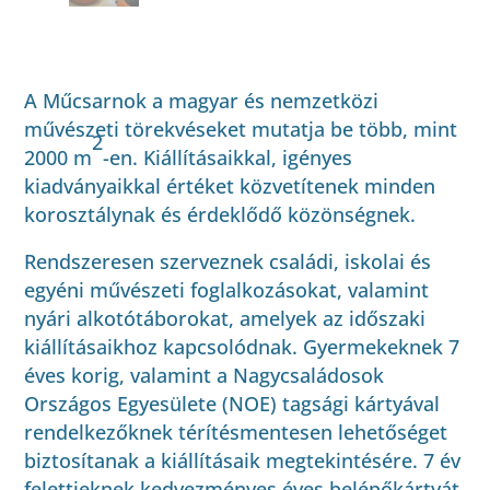
A Műcsarnok a magyar és nemzetközi
művészeti törekvéseket mutatja be több, mint
2
2000 m
-en. Kiállításaikkal, igényes
kiadványaikkal értéket közvetítenek minden
korosztálynak és érdeklődő közönségnek.
Rendszeresen szerveznek családi, iskolai és
egyéni művészeti foglalkozásokat, valamint
nyári alkotótáborokat, amelyek az időszaki
kiállításaikhoz kapcsolódnak. Gyermekeknek 7
éves korig, valamint a Nagycsaládosok
Országos Egyesülete (NOE) tagsági kártyával
rendelkezőknek térítésmentesen lehetőséget
biztosítanak a kiállításaik megtekintésére. 7 év
felettieknek kedvezményes éves belépőkártyát