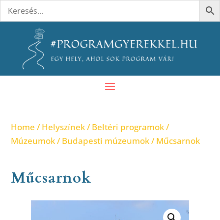
Home
/
Helyszínek
/
Beltéri programok
/
Múzeumok
/
Budapesti múzeumok
/ Műcsarnok
Műcsarnok