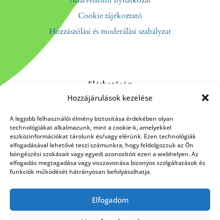
Cookie tájékoztató
Hozzászólási és moderálási szabályzat
Elérhetőség
Hozzájárulások kezelése
Kapcsolat
Rólunk
A legjobb felhasználói élmény biztosítása érdekében olyan
technológiákat alkalmazunk, mint a cookie-k, amelyekkel
eszközinformációkat tárolunk és/vagy elérünk. Ezen technológiák
elfogadásával lehetővé teszi számunkra, hogy feldolgozzuk az Ön
böngészési szokásait vagy egyedi azonosítóit ezen a webhelyen. Az
HÍRLEVÉL FELIRATKOZÁS
elfogadás megtagadása vagy visszavonása bizonyos szolgáltatások és
funkciók működését hátrányosan befolyásolhatja.
Elfogadom
Küldés