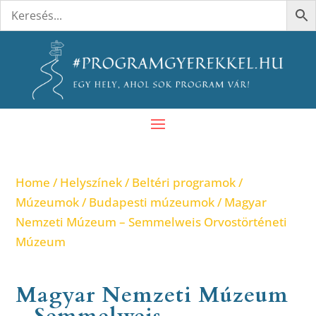
Home
/
Helyszínek
/
Beltéri programok
/
Múzeumok
/
Budapesti múzeumok
/ Magyar
Nemzeti Múzeum – Semmelweis Orvostörténeti
Múzeum
Magyar Nemzeti Múzeum