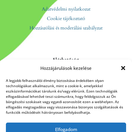
Adatvédelmi nyilatkozat
Cookie tájékoztató
Hozzászólási és moderálási szabályzat
Elérhetőség
Hozzájárulások kezelése
Kapcsolat
Rólunk
A legjobb felhasználói élmény biztosítása érdekében olyan
technológiákat alkalmazunk, mint a cookie-k, amelyekkel
eszközinformációkat tárolunk és/vagy elérünk. Ezen technológiák
elfogadásával lehetővé teszi számunkra, hogy feldolgozzuk az Ön
böngészési szokásait vagy egyedi azonosítóit ezen a webhelyen. Az
HÍRLEVÉL FELIRATKOZÁS
elfogadás megtagadása vagy visszavonása bizonyos szolgáltatások és
funkciók működését hátrányosan befolyásolhatja.
Elfogadom