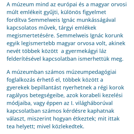
A múzeum mind az európai és a magyar orvosi
múlt emlékeit gyűjti, különös figyelmet
fordítva Semmelweis Ignác munkásságával
kapcsolatos művek, tárgyi emlékek
megismertetésére. Semmelweis Ignác korunk
egyik legismertebb magyar orvosa volt, akinek
nevét többek között a gyermekágyi láz
felderítésével kapcsolatban ismerhettük meg.
A múzeumban számos múzeumpedagógiai
foglalkozás érhető el, többek között a
gyerekek bepillantást nyerhetnek a régi korok
ragályos betegségeibe, azok korabeli kezelési
módjaiba, vagy éppen az I. világháborúval
kapcsolatban számos kérdésre kaphatnak
választ, miszerint hogyan étkeztek; mit ittak
tea helyett; mivel közlekedtek.