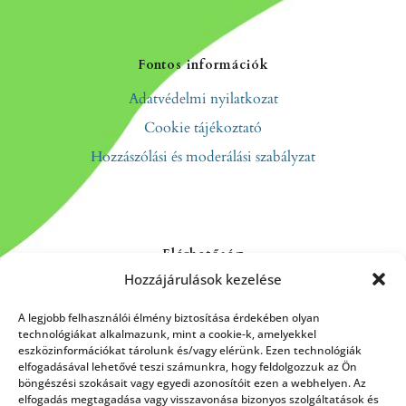
Fontos információk
Adatvédelmi nyilatkozat
Cookie tájékoztató
Hozzászólási és moderálási szabályzat
Elérhetőség
Hozzájárulások kezelése
Kapcsolat
Rólunk
A legjobb felhasználói élmény biztosítása érdekében olyan
technológiákat alkalmazunk, mint a cookie-k, amelyekkel
eszközinformációkat tárolunk és/vagy elérünk. Ezen technológiák
elfogadásával lehetővé teszi számunkra, hogy feldolgozzuk az Ön
böngészési szokásait vagy egyedi azonosítóit ezen a webhelyen. Az
HÍRLEVÉL FELIRATKOZÁS
elfogadás megtagadása vagy visszavonása bizonyos szolgáltatások és