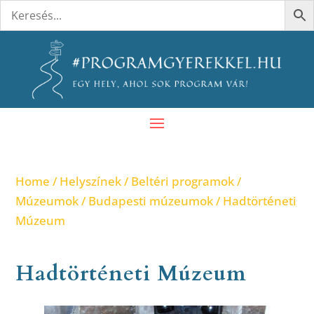
Home
/
Helyszínek
/
Beltéri programok
/
Múzeumok
/
Budapesti múzeumok
/ Hadtörténeti
Múzeum
Hadtörténeti Múzeum