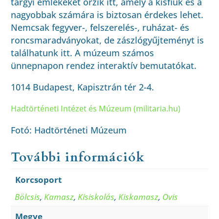
tárgyi emlékeket őrzik itt, amely a kisfiúk és a
nagyobbak számára is biztosan érdekes lehet.
Nemcsak fegyver-, felszerelés-, ruházat- és
roncsmaradványokat, de zászlógyűjteményt is
találhatunk itt. A múzeum számos
ünnepnapon rendez interaktív bemutatókat.
1014 Budapest, Kapisztrán tér 2-4.
Hadtörténeti Intézet és Múzeum (militaria.hu)
Fotó: Hadtörténeti Múzeum
További információk
Korcsoport
Bölcsis
,
Kamasz
,
Kisiskolás
,
Kiskamasz
,
Ovis
Megye