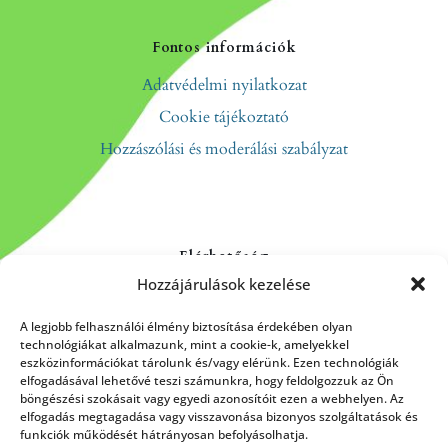
Fontos információk
Adatvédelmi nyilatkozat
Cookie tájékoztató
Hozzászólási és moderálási szabályzat
Elérhetőség
Hozzájárulások kezelése
Kapcsolat
Rólunk
A legjobb felhasználói élmény biztosítása érdekében olyan
technológiákat alkalmazunk, mint a cookie-k, amelyekkel
eszközinformációkat tárolunk és/vagy elérünk. Ezen technológiák
elfogadásával lehetővé teszi számunkra, hogy feldolgozzuk az Ön
böngészési szokásait vagy egyedi azonosítóit ezen a webhelyen. Az
HÍRLEVÉL FELIRATKOZÁS
elfogadás megtagadása vagy visszavonása bizonyos szolgáltatások és
funkciók működését hátrányosan befolyásolhatja.