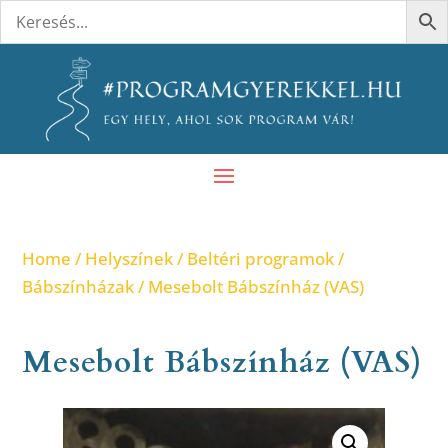
Home
/
Helyszínek
/
Beltéri programok
/
Bábszínházak
/ Mesebolt Bábszínház (VAS)
Mesebolt Bábszínház (VAS)