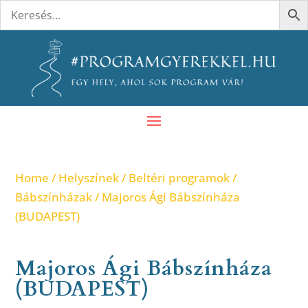
Home
/
Helyszínek
/
Beltéri programok
/
Bábszínházak
/ Majoros Ági Bábszínháza
(BUDAPEST)
Majoros Ági Bábszínháza
(BUDAPEST)