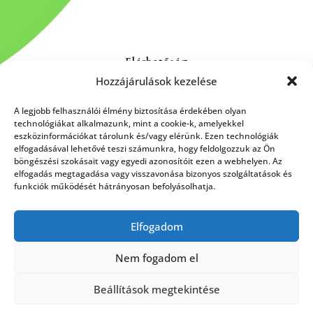
Elérhetőség
Hozzájárulások kezelése
Kapcsolat
Rólunk
A legjobb felhasználói élmény biztosítása érdekében olyan
technológiákat alkalmazunk, mint a cookie-k, amelyekkel
eszközinformációkat tárolunk és/vagy elérünk. Ezen technológiák
elfogadásával lehetővé teszi számunkra, hogy feldolgozzuk az Ön
böngészési szokásait vagy egyedi azonosítóit ezen a webhelyen. Az
HÍRLEVÉL FELIRATKOZÁS
elfogadás megtagadása vagy visszavonása bizonyos szolgáltatások és
funkciók működését hátrányosan befolyásolhatja.
Elfogadom
Küldés
Nem fogadom el
Beállítások megtekintése