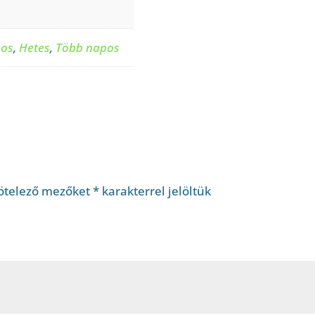
pos
,
Hetes
,
Több napos
ötelező mezőket
*
karakterrel jelöltük