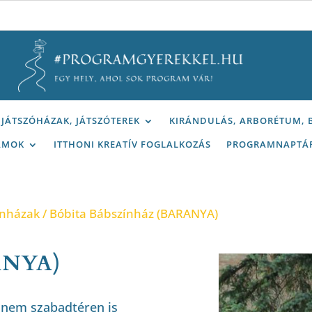
JÁTSZÓHÁZAK, JÁTSZÓTEREK
KIRÁNDULÁS, ARBORÉTUM,
AMOK
ITTHONI KREATÍV FOGLALKOZÁS
PROGRAMNAPTÁ
ínházak
/ Bóbita Bábszínház (BARANYA)
RANYA)
anem szabadtéren is