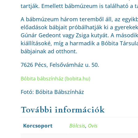
tartják. Emellett bábmúzeum is található a t
A bábmúzeum három teremből áll, az egyikb
előadások bábjait próbálhatják ki a gyereke
Gúnár Gedeont vagy Zsiga kutyát. A második
kiállításoké, míg a harmadik a Bóbita Társula
bábjainak ad otthont.
7626 Pécs, Felsővámház u. 50.
Bóbita bábszínház (bobita.hu)
Fotó: Bóbita Bábszínház
További információk
Korcsoport
Bölcsis
,
Ovis