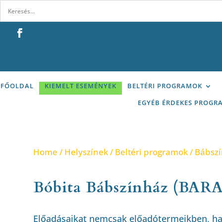
FŐOLDAL
KIEMELT ESEMÉNYEK
BELTÉRI PROGRAMOK
EGYÉB ÉRDEKES PROGR
Home
/
Helyszínek
/
Beltéri programok
/
Bábsz
Bóbita Bábszínház (BA
Előadásaikat nemcsak előadótermeikben, h