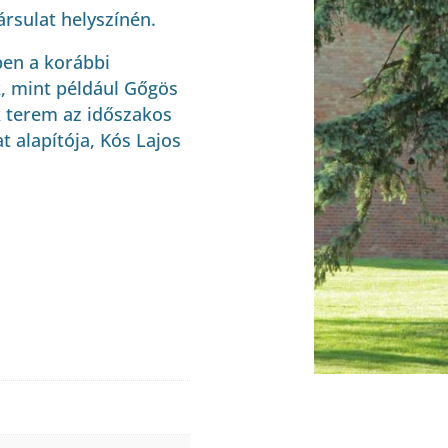
ársulat helyszínén.
en a korábbi
k, mint például Gőgös
 terem az időszakos
t alapítója, Kós Lajos