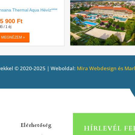
ekkel © 2020-2025 | Weboldal:
Mira Webdesign és Mark
Elérhetőség
HÍRLEVÉL F