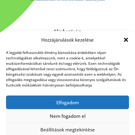
Elérhetőség
Hozzájárulások kezelése
Kapcsolat
Rólunk
A legjobb felhasználói élmény biztosítása érdekében olyan
technológiákat alkalmazunk, mint a cookie-k, amelyekkel
eszközinformációkat tárolunk és/vagy elérünk. Ezen technológiák
elfogadásával lehetővé teszi számunkra, hogy feldolgozzuk az Ön
böngészési szokásait vagy egyedi azonosítóit ezen a webhelyen. Az
HÍRLEVÉL FELIRATKOZÁS
elfogadás megtagadása vagy visszavonása bizonyos szolgáltatások és
funkciók működését hátrányosan befolyásolhatja.
Elfogadom
Küldés
Nem fogadom el
Beállítások megtekintése