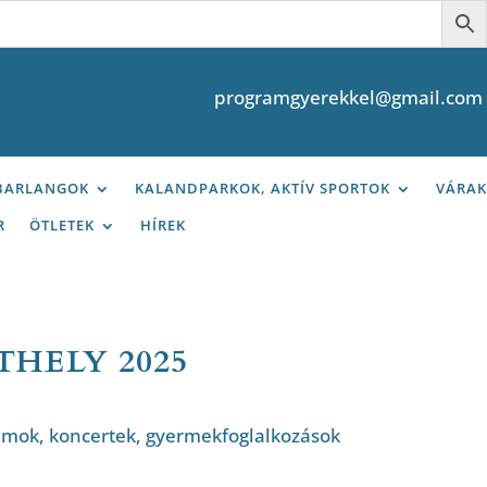
programgyerekkel@gmail.com
 BARLANGOK
KALANDPARKOK, AKTÍV SPORTOK
VÁRAK
R
ÖTLETEK
HÍREK
HELY 2025
amok, koncertek, gyermekfoglalkozások