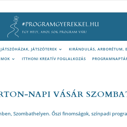
JÁTSZÓHÁZAK, JÁTSZÓTEREK
KIRÁNDULÁS, ARBORÉTUM,
AMOK
ITTHONI KREATÍV FOGLALKOZÁS
PROGRAMNAPTÁ
RTON-NAPI VÁSÁR SZOMBAT
enben, Szombathelyen. Őszi finomságok, színpadi progr