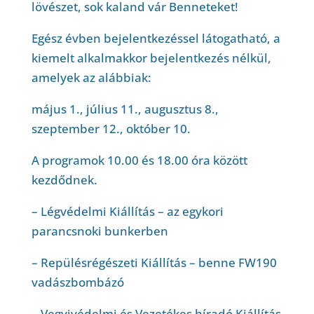
lövészet, sok kaland vár Benneteket!
Egész évben bejelentkezéssel látogatható, a
kiemelt alkalmakkor bejelentkezés nélkül,
amelyek az alábbiak:
május 1., július 11., augusztus 8.,
szeptember 12., október 10.
A programok 10.00 és 18.00 óra között
kezdődnek.
– Légvédelmi Kiállítás – az egykori
parancsnoki bunkerben
– Repülésrégészeti Kiállítás – benne FW190
vadászbombázó
– Vegyivédelmi és Vezetékes híradó Kiállítás