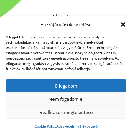
Elérhetőség
Hozzájárulások kezelése
Kapcsolat
Rólunk
A legjobb felhasználói élmény biztosítása érdekében olyan
technológiákat alkalmazunk, mint a cookie-k, amelyekkel
eszközinformációkat tárolunk és/vagy elérünk. Ezen technológiák
elfogadásával lehetővé teszi számunkra, hogy feldolgozzuk az Ön
böngészési szokásait vagy egyedi azonosítóit ezen a webhelyen. Az
HÍRLEVÉL FELIRATKOZÁS
elfogadás megtagadása vagy visszavonása bizonyos szolgáltatások és
funkciók működését hátrányosan befolyásolhatja.
Elfogadom
Küldés
Nem fogadom el
Beállítások megtekintése
Cookie Policy
Adatvédelmi tájékoztató