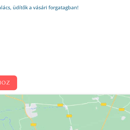
alács, üdítők a vásári forgatagban!
HOZ