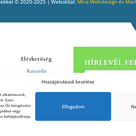
ekkel © 2020-2025 | Weboldal:
Mira Webdesign és Mark
Elérhetőség
HÍRLEVÉL F
Kapcsolat
Rólunk
Hozzájárulások kezelése
at alkalmazunk,
nk. Ezen
 az Ön böngészési
Elfogadom
N
agadása vagy
n befolyásolhatja.