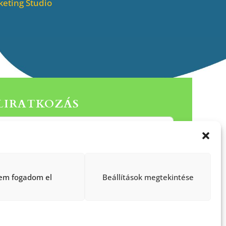
eting Studio
ELIRATKOZÁS
Küldés
em fogadom el
Beállítások megtekintése