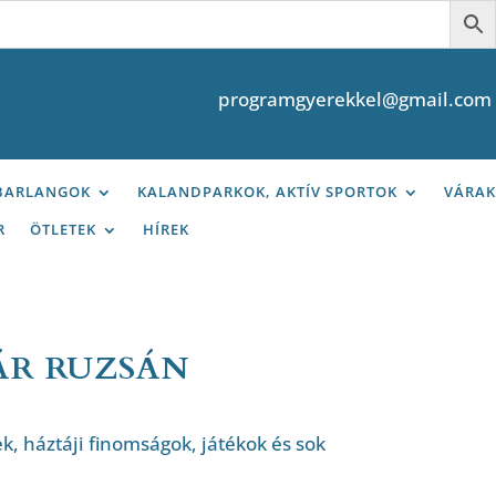
programgyerekkel@gmail.com
 BARLANGOK
KALANDPARKOK, AKTÍV SPORTOK
VÁRAK
R
ÖTLETEK
HÍREK
ÁR RUZSÁN
, háztáji finomságok, játékok és sok