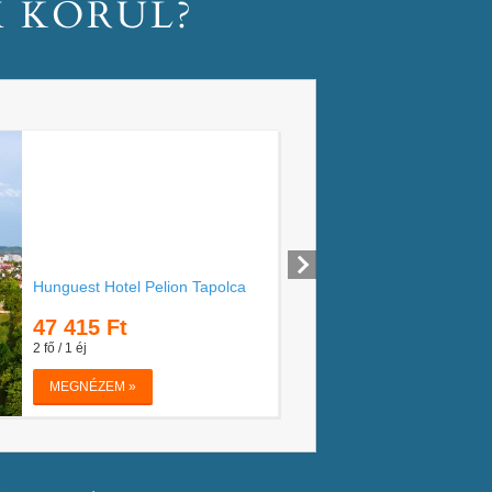
M KÖRÜL?