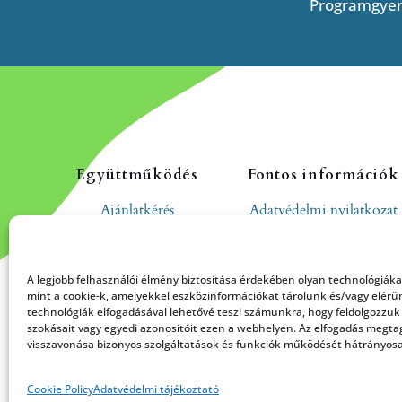
Programgyer
Együttműködés
Fontos információk
Ajánlatkérés
Adatvédelmi nyilatkozat
Cookie tájékoztató
Hozzászólási és
A legjobb felhasználói élmény biztosítása érdekében olyan technológiák
moderálási szabályzat
mint a cookie-k, amelyekkel eszközinformációkat tárolunk és/vagy elérü
technológiák elfogadásával lehetővé teszi számunkra, hogy feldolgozzuk
szokásait vagy egyedi azonosítóit ezen a webhelyen. Az elfogadás megt
visszavonása bizonyos szolgáltatások és funkciók működését hátrányosa
Cookie Policy
Adatvédelmi tájékoztató