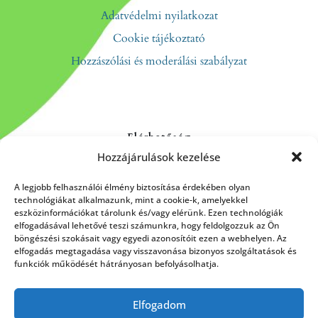
Adatvédelmi nyilatkozat
Cookie tájékoztató
Hozzászólási és moderálási szabályzat
Elérhetőség
Hozzájárulások kezelése
Kapcsolat
Rólunk
A legjobb felhasználói élmény biztosítása érdekében olyan
technológiákat alkalmazunk, mint a cookie-k, amelyekkel
eszközinformációkat tárolunk és/vagy elérünk. Ezen technológiák
elfogadásával lehetővé teszi számunkra, hogy feldolgozzuk az Ön
böngészési szokásait vagy egyedi azonosítóit ezen a webhelyen. Az
HÍRLEVÉL FELIRATKOZÁS
elfogadás megtagadása vagy visszavonása bizonyos szolgáltatások és
funkciók működését hátrányosan befolyásolhatja.
Elfogadom