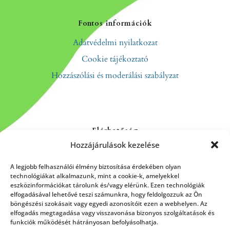
Fontos információk
Adatvédelmi nyilatkozat
Cookie tájékoztató
Hozzászólási és moderálási szabályzat
Elérhetőség
Hozzájárulások kezelése
Kapcsolat
Rólunk
A legjobb felhasználói élmény biztosítása érdekében olyan
technológiákat alkalmazunk, mint a cookie-k, amelyekkel
eszközinformációkat tárolunk és/vagy elérünk. Ezen technológiák
elfogadásával lehetővé teszi számunkra, hogy feldolgozzuk az Ön
böngészési szokásait vagy egyedi azonosítóit ezen a webhelyen. Az
HÍRLEVÉL FELIRATKOZÁS
elfogadás megtagadása vagy visszavonása bizonyos szolgáltatások és
funkciók működését hátrányosan befolyásolhatja.