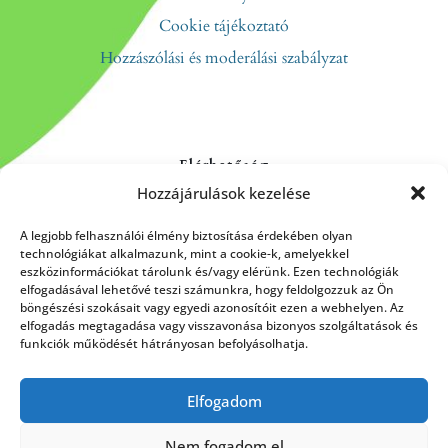
Cookie tájékoztató
Hozzászólási és moderálási szabályzat
Elérhetőség
Hozzájárulások kezelése
Kapcsolat
Rólunk
A legjobb felhasználói élmény biztosítása érdekében olyan
technológiákat alkalmazunk, mint a cookie-k, amelyekkel
eszközinformációkat tárolunk és/vagy elérünk. Ezen technológiák
elfogadásával lehetővé teszi számunkra, hogy feldolgozzuk az Ön
böngészési szokásait vagy egyedi azonosítóit ezen a webhelyen. Az
HÍRLEVÉL FELIRATKOZÁS
elfogadás megtagadása vagy visszavonása bizonyos szolgáltatások és
funkciók működését hátrányosan befolyásolhatja.
Elfogadom
Küldés
Nem fogadom el