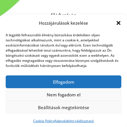
Elérhetőség
Hozzájárulások kezelése
Kapcsolat
Rólunk
A legjobb felhasználói élmény biztosítása érdekében olyan
technológiákat alkalmazunk, mint a cookie-k, amelyekkel
eszközinformációkat tárolunk és/vagy elérünk. Ezen technológiák
elfogadásával lehetővé teszi számunkra, hogy feldolgozzuk az Ön
böngészési szokásait vagy egyedi azonosítóit ezen a webhelyen. Az
HÍRLEVÉL FELIRATKOZÁS
elfogadás megtagadása vagy visszavonása bizonyos szolgáltatások és
funkciók működését hátrányosan befolyásolhatja.
Elfogadom
Küldés
Nem fogadom el
Beállítások megtekintése
Cookie Policy
Adatvédelmi tájékoztató