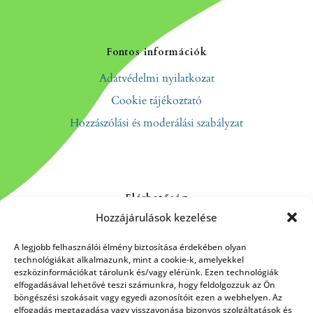
Fontos információk
Adatvédelmi nyilatkozat
Cookie tájékoztató
Hozzászólási és moderálási szabályzat
Elérhetőség
Hozzájárulások kezelése
Kapcsolat
Rólunk
A legjobb felhasználói élmény biztosítása érdekében olyan
technológiákat alkalmazunk, mint a cookie-k, amelyekkel
eszközinformációkat tárolunk és/vagy elérünk. Ezen technológiák
elfogadásával lehetővé teszi számunkra, hogy feldolgozzuk az Ön
böngészési szokásait vagy egyedi azonosítóit ezen a webhelyen. Az
HÍRLEVÉL FELIRATKOZÁS
elfogadás megtagadása vagy visszavonása bizonyos szolgáltatások és