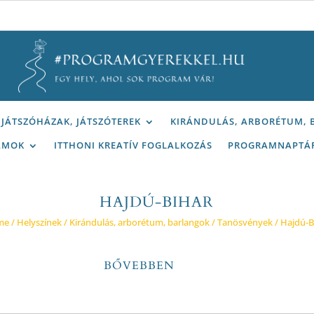
JÁTSZÓHÁZAK, JÁTSZÓTEREK
KIRÁNDULÁS, ARBORÉTUM,
AMOK
ITTHONI KREATÍV FOGLALKOZÁS
PROGRAMNAPTÁ
HAJDÚ-BIHAR
me
/
Helyszínek
/
Kirándulás, arborétum, barlangok
/
Tanösvények
/ Hajdú-B
BŐVEBBEN