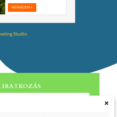
eting Studio
ELIRATKOZÁS
Küldés