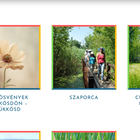
ÖSVÉNYEK
SZAPORCA
C
KÖSDÖN –
ÜKKÖSD