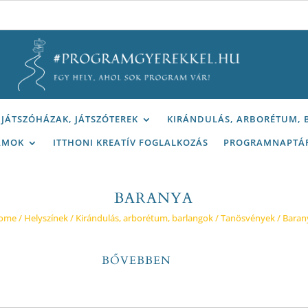
JÁTSZÓHÁZAK, JÁTSZÓTEREK
KIRÁNDULÁS, ARBORÉTUM,
AMOK
ITTHONI KREATÍV FOGLALKOZÁS
PROGRAMNAPTÁ
BARANYA
ome
/
Helyszínek
/
Kirándulás, arborétum, barlangok
/
Tanösvények
/ Baran
BŐVEBBEN