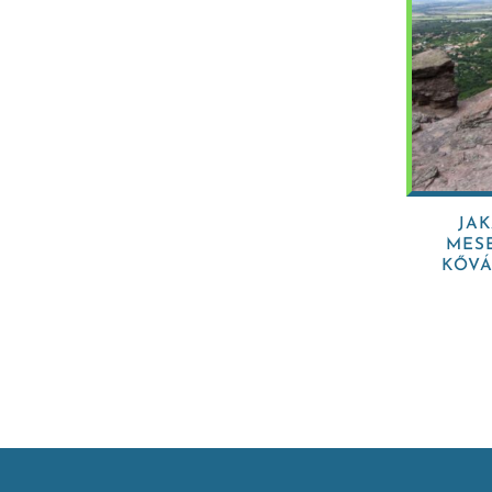
JA
MES
KŐV