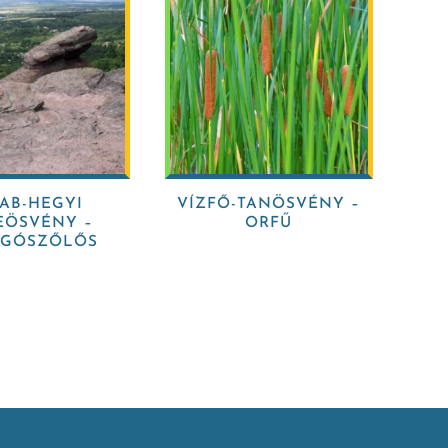
KAB-HEGYI
VÍZFŐ-TANÖSVÉNY –
EÖSVÉNY –
ORFŰ
ÁGÓSZŐLŐS