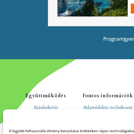
Programgyer
Együttműködés
Fontos információk
Ajánlatkérés
Adatvédelmi nyilatkozat
Cookie tájékoztató
Hozzászólási és
moderálási szabályzat
A legjobb felhasználói élmény biztosítása érdekében olyan technológiák