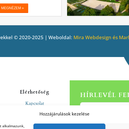
ekkel © 2020-2025 | Weboldal:
Mira Webdesign és Mark
Elérhetőség
HÍRLEVÉL F
Kapcsolat
Rólunk
Hozzájárulások kezelése
at alkalmazunk,