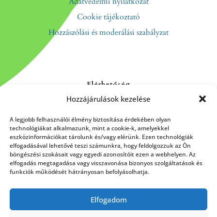
Adatvédelmi nyilatkozat
Cookie tájékoztató
Hozzászólási és moderálási szabályzat
Elérhetőség
Hozzájárulások kezelése
Kapcsolat
Rólunk
A legjobb felhasználói élmény biztosítása érdekében olyan
technológiákat alkalmazunk, mint a cookie-k, amelyekkel
eszközinformációkat tárolunk és/vagy elérünk. Ezen technológiák
elfogadásával lehetővé teszi számunkra, hogy feldolgozzuk az Ön
böngészési szokásait vagy egyedi azonosítóit ezen a webhelyen. Az
HÍRLEVÉL FELIRATKOZÁS
elfogadás megtagadása vagy visszavonása bizonyos szolgáltatások és
funkciók működését hátrányosan befolyásolhatja.
Elfogadom
Küldés