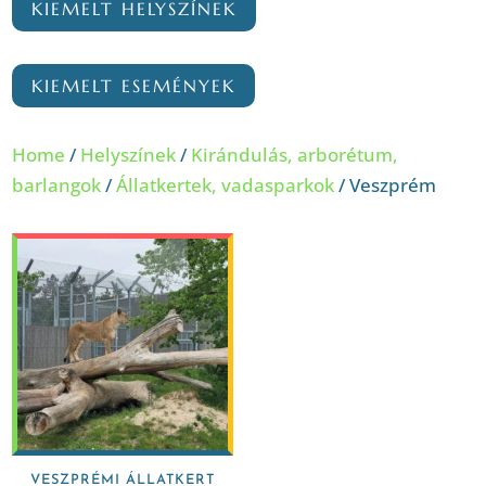
KIEMELT HELYSZÍNEK
KIEMELT ESEMÉNYEK
Home
/
Helyszínek
/
Kirándulás, arborétum,
barlangok
/
Állatkertek, vadasparkok
/ Veszprém
VESZPRÉMI ÁLLATKERT