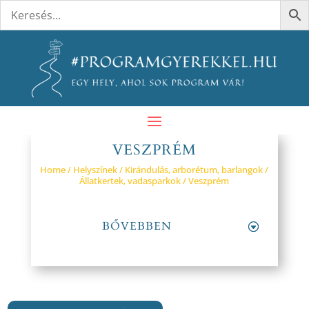
VESZPRÉM
Home
/
Helyszínek
/
Kirándulás, arborétum, barlangok
/
Állatkertek, vadasparkok
/ Veszprém
BŐVEBBEN