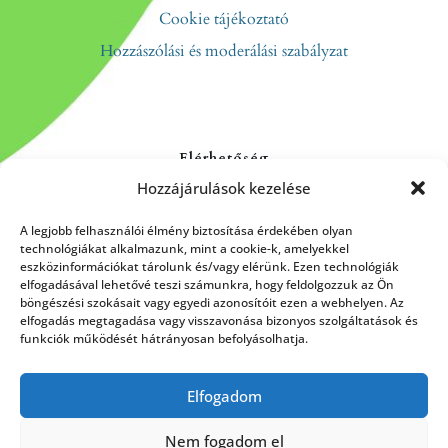
Cookie tájékoztató
Hozzászólási és moderálási szabályzat
Elérhetőség
Hozzájárulások kezelése
Kapcsolat
Rólunk
A legjobb felhasználói élmény biztosítása érdekében olyan
technológiákat alkalmazunk, mint a cookie-k, amelyekkel
eszközinformációkat tárolunk és/vagy elérünk. Ezen technológiák
elfogadásával lehetővé teszi számunkra, hogy feldolgozzuk az Ön
böngészési szokásait vagy egyedi azonosítóit ezen a webhelyen. Az
HÍRLEVÉL FELIRATKOZÁS
elfogadás megtagadása vagy visszavonása bizonyos szolgáltatások és
funkciók működését hátrányosan befolyásolhatja.
Elfogadom
Küldés
Nem fogadom el