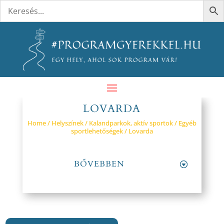
LOVARDA
Home
/
Helyszínek
/
Kalandparkok, aktív sportok
/
Egyéb
sportlehetőségek
/ Lovarda
BŐVEBBEN