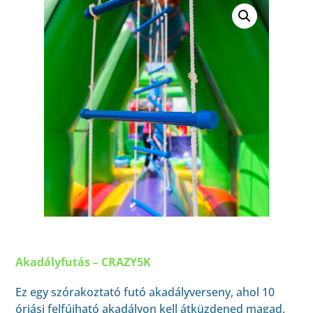
Akadályfutás – CRAZY5K
Ez egy szórakoztató futó akadályverseny, ahol 10
óriási felfújható akadályon kell átküzdened magad.