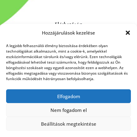
Elérhetőség
Hozzájárulások kezelése
Kapcsolat
Rólunk
A legjobb felhasználói élmény biztosítása érdekében olyan
technológiákat alkalmazunk, mint a cookie-k, amelyekkel
eszközinformációkat tárolunk és/vagy elérünk. Ezen technológiák
elfogadásával lehetővé teszi számunkra, hogy feldolgozzuk az Ön
böngészési szokásait vagy egyedi azonosítóit ezen a webhelyen. Az
HÍRLEVÉL FELIRATKOZÁS
elfogadás megtagadása vagy visszavonása bizonyos szolgáltatások és
funkciók működését hátrányosan befolyásolhatja.
Elfogadom
Küldés
Nem fogadom el
Beállítások megtekintése