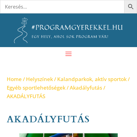
Home
/
Helyszínek
/
Kalandparkok, aktív sportok
/
Egyéb sportlehetőségek
/
Akadályfutás
/
AKADÁLYFUTÁS
AKADÁLYFUTÁS